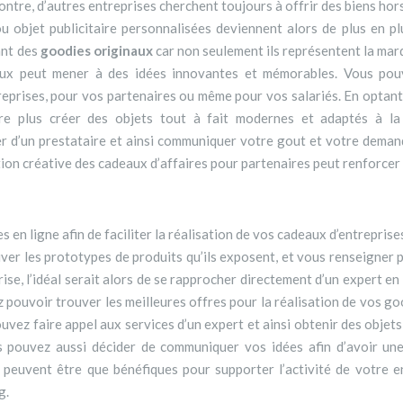
contre, d’autres entreprises cherchent toujours à offrir des biens hor
 objet publicitaire personnalisées deviennent alors de plus en plus
ant des
goodies originaux
car non seulement ils représentent la marq
aux peut mener à des idées innovantes et mémorables. Vous pouv
eprises, pour vos partenaires ou même pour vos salariés. En optant
re plus créer des objets tout à fait modernes et adaptés à la
r d’un prestataire et ainsi communiquer votre gout et votre demand
sation créative des cadeaux d’affaires pour partenaires peut renforce
 en ligne afin de faciliter la réalisation de vos cadeaux d’entrepris
uver les prototypes de produits qu’ils exposent, et vous renseigner 
se, l’idéal serait alors de se rapprocher directement d’un expert en
 pouvoir trouver les meilleures offres pour la réalisation de vos goo
vez faire appel aux services d’un expert et ainsi obtenir des objets 
 pouvez aussi décider de communiquer vos idées afin d’avoir une 
 peuvent être que bénéfiques pour supporter l’activité de votre e
g.