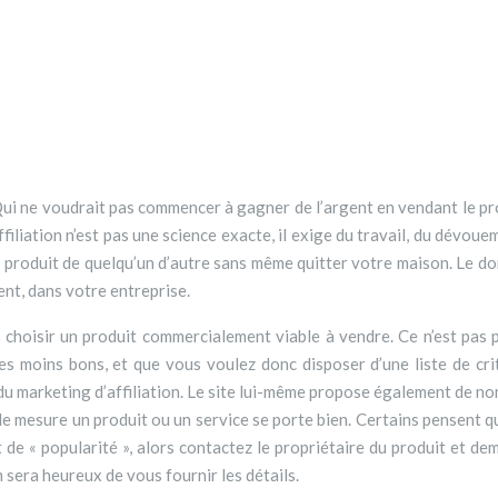
 Qui ne voudrait pas commencer à gagner de l’argent en vendant le pro
affiliation n’est pas une science exacte, il exige du travail, du dévou
le produit de quelqu’un d’autre sans même quitter votre maison. Le do
ent, dans votre entreprise.
 choisir un produit commercialement viable à vendre. Ce n’est pas p
tres moins bons, et que vous voulez donc disposer d’une liste de cr
 marketing d’affiliation. Le site lui-même propose également de no
e mesure un produit ou un service se porte bien. Certains pensent que
et de « popularité », alors contactez le propriétaire du produit et 
 sera heureux de vous fournir les détails.