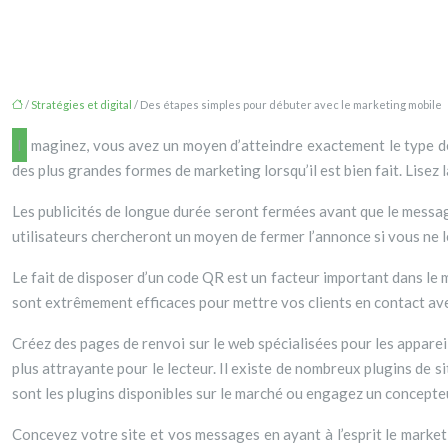
/
Stratégies et digital
/ Des étapes simples pour débuter avec le marketing mobile
Imaginez, vous avez un moyen d’atteindre exactement le type de public que vous voulez et cela peut se faire grâce à quelque chose qui leur tient à cœur…littéralement. Le marketing mobile est l’une
des plus grandes formes de marketing lorsqu’il est bien fait. Lisez l
Les publicités de longue durée seront fermées avant que le message
utilisateurs chercheront un moyen de fermer l’annonce si vous ne le
Le fait de disposer d’un code QR est un facteur important dans le
sont extrêmement efficaces pour mettre vos clients en contact av
Créez des pages de renvoi sur le web spécialisées pour les appareil
plus attrayante pour le lecteur. Il existe de nombreux plugins de 
sont les plugins disponibles sur le marché ou engagez un concepte
Concevez votre site et vos messages en ayant à l’esprit le marke