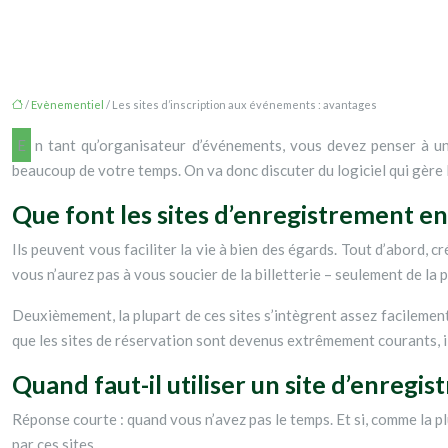
/
Evènementiel
/ Les sites d’inscription aux événements : avantages
En tant qu’organisateur d’événements, vous devez penser à un million de choses. L’inscription aux événements est l’une d’entre elles. C’est une de vos priorités, bien sûr, mais cela peut prendre
beaucoup de votre temps. On va donc discuter du logiciel qui gère l’
Que font les sites d’enregistrement en 
Ils peuvent vous faciliter la vie à bien des égards. Tout d’abord, c
vous n’aurez pas à vous soucier de la billetterie – seulement de la
Deuxièmement, la plupart de ces sites s’intègrent assez facilemen
que les sites de réservation sont devenus extrêmement courants, il
Quand faut-il utiliser un site d’enregis
Réponse courte : quand vous n’avez pas le temps. Et si, comme la pl
par ces sites.